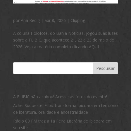
Mais sobre a FLIBIC no Bahia Notícias
por
Ana Redig
|
abr 8, 2026
|
Clipping
A coluna Holofote, do Bahia Notícias, jogou suas luzes
sobre a FLIBIC, que acontece 21, 22 e 23 de maio de
2026. Veja a matéria completa clicando AQUI.
Pesquisar
Recent Posts
A FLIBIC não acabou! Acesse as fotos do evento!
Achei Sudoeste: Flibic transforma Ibicoara em território
de literatura, oralidade e ancestralidade
Rádio 88 FM traz a 1a Feira Literária de Ibicoara em
seu site