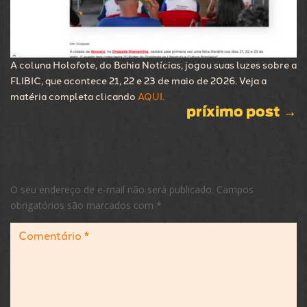
A coluna Holofote, do Bahia Notícias, jogou suas luzes sobre a
FLIBIC, que acontece 21, 22 e 23 de maio de 2026. Veja a
matéria completa clicando
AQUI.
príximo post
→
0 comentários
Enviar um comentário
O seu endereço de e-mail não será publicado.
Campos
obrigatórios são marcados com
*