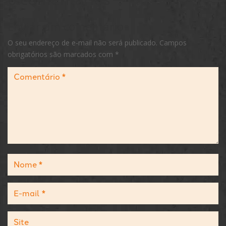
Enviar um comentário
O seu endereço de e-mail não será publicado.
Campos
obrigatórios são marcados com
*