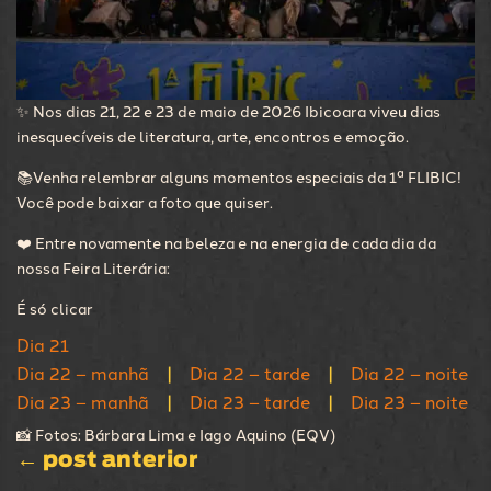
✨ Nos dias 21, 22 e 23 de maio de 2026 Ibicoara viveu dias
inesquecíveis de literatura, arte, encontros e emoção.
📚Venha relembrar alguns momentos especiais da 1ª FLIBIC!
Você pode baixar a foto que quiser.
❤️ Entre novamente na beleza e na energia de cada dia da
nossa Feira Literária:
É só clicar
Dia 21
Dia 22 – manhã
Dia 22 – tarde
Dia 22 – noite
|
|
Dia 23 – manhã
Dia 23 – tarde
Dia 23 – noite
|
|
📸 Fotos: Bárbara Lima e Iago Aquino (EQV)
←
post anterior
0 comentários