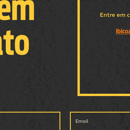
 em
Entre em c
ato
ibico