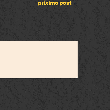
príximo post
→