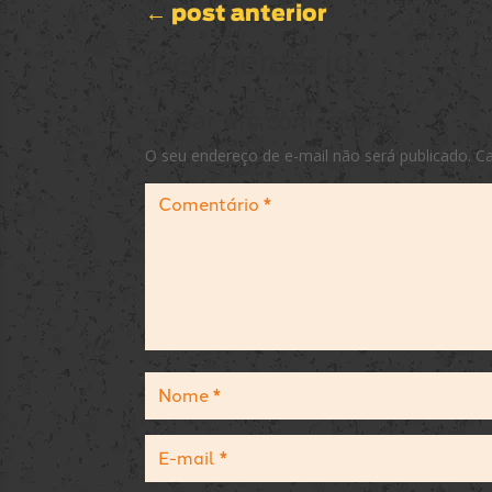
←
post anterior
0 comentários
Enviar um comentário
O seu endereço de e-mail não será publicado.
C