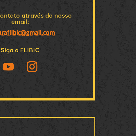
ontato através do nosso
email:
araflibic@gmail.com
Siga a FLIBIC