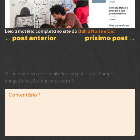
Leia a matéria completa no site do
Bahia Noite e Dia.
←
post anterior
príximo post
→
0 comentários
Enviar um comentário
O seu endereço de e-mail não será publicado.
Campos
obrigatórios são marcados com
*